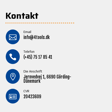
Kontakt
Email

info@4tools.dk
Telefon

(+45) 75 17 85 41
Die Anschrift

Jernvedvej 1, 6690 Görding-
Dänemark
CVR

20423609