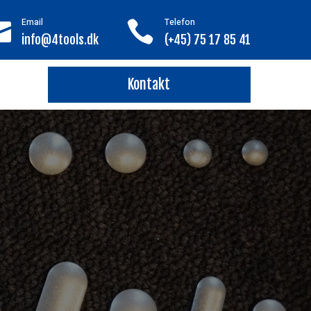
Email
Telefon


info@4tools.dk
(+45) 75 17 85 41
Kontakt