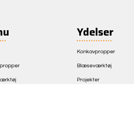
nu
Ydelser
Konkavpropper
propper
Blæseværktøj
ærktøj
Projekter
er
ncer
t