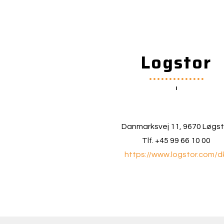
Logstor
Danmarksvej 11,
9670
Løgst
Tlf. +45 99 66 10 00
https://www.logstor.com/d