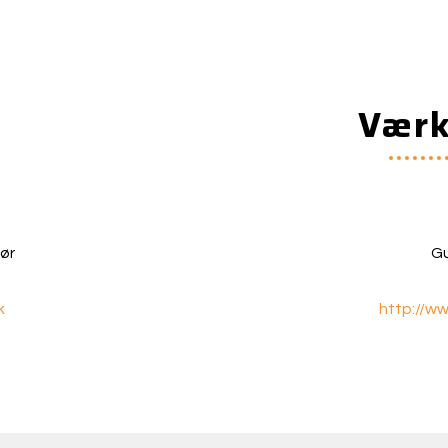
Værk
ør
Gu
k
http://w