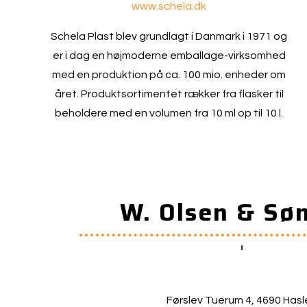
www.schela.dk
Schela Plast blev grundlagt i Danmark i 1971 og
er i dag en højmoderne emballage-virksomhed
med en produktion på ca. 100 mio. enheder om
året. Produktsortimentet rækker fra flasker til
beholdere med en volumen fra 10 ml op til 10 l.
W. Olsen & Sø
Førslev Tuerum 4, 4690 Hasl