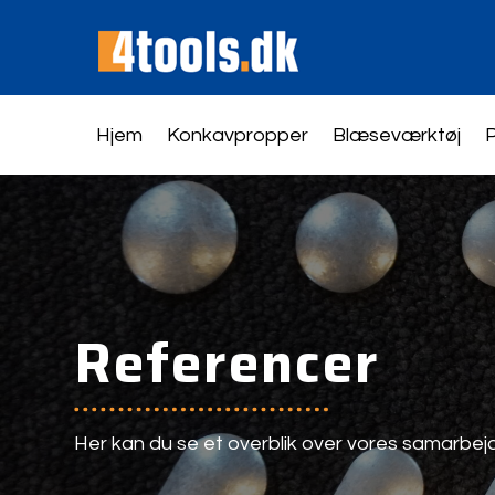
Hjem
Konkavpropper
Blæseværktøj
P
Referencer
Her kan du se et overblik over vores samarbej