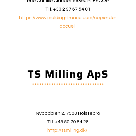
Rue Camille Claudel, 56890 PLESCOP
Tlf. +33 2 97 67 54 01
https://www.molding-france.com/copie-de-
accueil
TS Milling ApS
Nybodalen 2, 7500 Holstebro
Tlf. +45 50 70 84 28
http://tsmilling.dk/