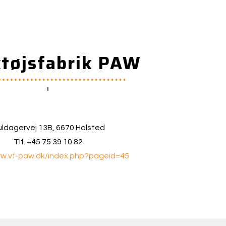
tøjsfabrik PAW
ldagervej 13B, 6670 Holsted
Tlf. +45 75 39 10 82
ww.vf-paw.dk/index.php?pageid=45