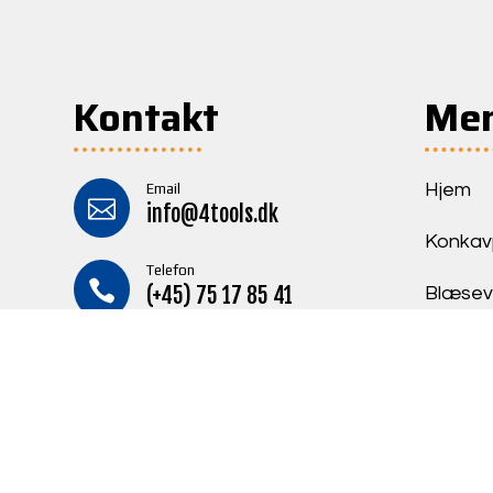
Kontakt
Me
Hjem
Email

info@4tools.dk
Konkav
Telefon

(+45) 75 17 85 41
Blæsev
Projekt
Adresse

Jernvedvej 1, 6690
Gørding-
Refere
Danmark
Kontak
CVR

20423609