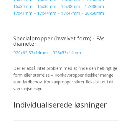
16x34mm
–
16x36mm
–
16x38mm
–
17x38mm
–
17x41mm
–
17x44mm
–
17x47mm
–
20x50mm
Specialpropper (hvælvet form) - Fås i
diameter:
R20x62,37x14mm
–
R28x53x14mm
Der er altså intet problem med at finde den helt rigtige
form eller størrelse – Konkavpropper dækker mange
standardbehov. Konkavpropper sikrer fleksibilitet i dit
værktøjsdesign.
Individualiserede løsninger