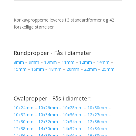
Konkavpropperne leveres i 3 standardformer og 42
forskellige størrelser:
Rundpropper - Fås i diameter:
8mm
–
9mm
–
10mm
–
11mm
–
12mm
–
14mm
–
15mm
–
16mm
–
18mm
–
20mm
–
22mm
–
25mm
Ovalpropper - Fås i diameter:
10x24mm
–
10x26mm
–
10x28mm
–
10x30mm
–
10x32mm
–
10x34mm
–
10x36mm
–
12x27mm
–
12x30mm
–
12x32mm
–
12x34mm
–
12x36mm
–
12x38mm
–
14x30mm
–
14x32mm
–
14x34mm
–
14x36mm
–
14x38mm
–
14x46mm
–
16x30mm
–